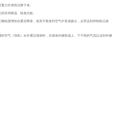
受重力作用而沉降下来。
定的车间降温、除臭功效。
尘颗粒团增加自重后降落，使其不散发到空气中形成扬尘，从而达到抑制粉尘效
通的空气（强风）从外通过墙体时，在墙体内侧形成上、下干扰的气流以达到外侧