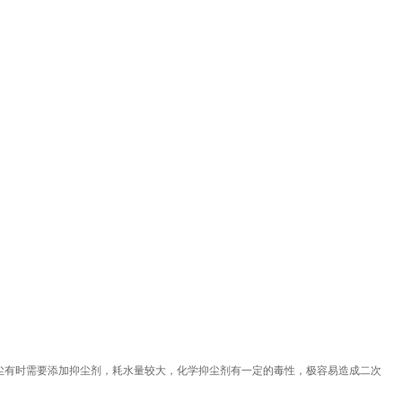
尘有时需要添加抑尘剂，耗水量较大，化学抑尘剂有一定的毒性，极容易造成二次