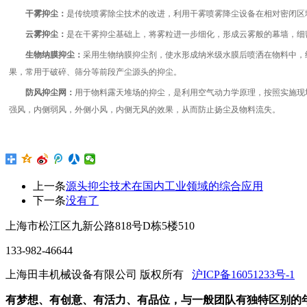
干雾抑尘：
是传统喷雾除尘技术的改进，利用干雾喷雾降尘设备在相对密闭区
云雾抑尘：
是在干雾抑尘基础上，将雾粒进一步细化，形成云雾般的幕墙，细
生物纳膜抑尘：
采用生物纳膜抑尘剂，使水形成纳米级水膜后喷洒在物料中，
果，常用于破碎、筛分等前段产尘源头的抑尘。
防风抑尘网：
用于物料露天堆场的抑尘，是利用空气动力学原理，按照实施现
强风，内侧弱风，外侧小风，内侧无风的效果，从而防止扬尘及物料流失。
上一条
源头抑尘技术在国内工业领域的综合应用
下一条
没有了
上海市松江区九新公路818号D栋5楼510
133-982-46644
上海田丰机械设备有限公司 版权所有
沪ICP备16051233号-1
有梦想、有创意、有活力、有品位，与一般团队有独特区别的