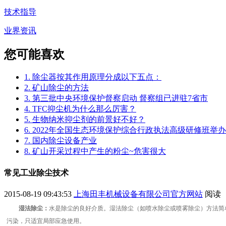
技术指导
业界资讯
您可能喜欢
1. 除尘器按其作用原理分成以下五点：
2. 矿山除尘的方法
3. 第三批中央环境保护督察启动 督察组已进驻7省市
4. TFC抑尘机为什么那么厉害？
5. 生物纳米抑尘剂的前景好不好？
6. 2022年全国生态环境保护综合行政执法高级研修班举办
7. 国内除尘设备产业
8. 矿山开采过程中产生的粉尘~危害很大
常见工业除尘技术
2015-08-19 09:43:53
上海田丰机械设备有限公司官方网站
阅读
湿法除尘：
水是除尘的良好介质。湿法除尘（如喷水除尘或喷雾除尘）方法简
污染，只适宜局部应急使用。