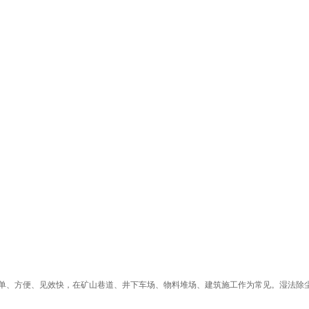
单、方便、见效快，在矿山巷道、井下车场、物料堆场、建筑施工作为常见。湿法除