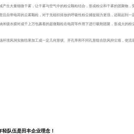
域产生大量细微干雾，让干雾与空气中的粉尘颗粒结合，形成粉尘和干雾的团聚物，
密且自带电荷的云雾颗粒，对于无组织排放的呼吸性粉尘捕捉能力更强，还能起到一
纳米级水膜对成千上万包裹着的超微颗粒在电荷等作用下进行吸附团聚，形成大的粉
场环境风洞实验结果加工成一定几何形状、开孔率和不同孔形组合防风抑尘墙，使流
年轻队伍是田丰企业理念！