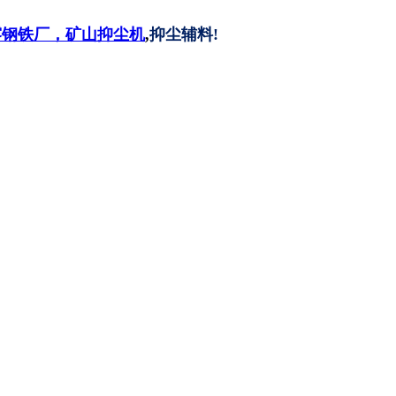
雾钢铁厂，矿山抑尘机
,
抑尘辅料
!