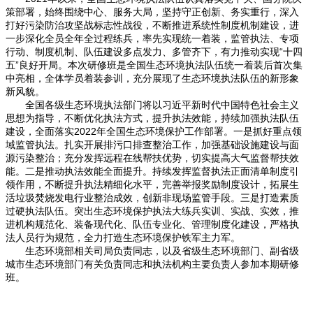
策部署，始终围绕中心、服务大局，坚持守正创新、务实重行，深入
打好污染防治攻坚战标志性战役，不断推进系统性制度机制建设，进
一步深化全员全年全过程练兵，率先实现统一着装，监管执法、专项
行动、制度机制、队伍建设多点发力、多管齐下，有力推动实现“十四
五”良好开局。本次研修班是全国生态环境执法队伍统一着装后首次集
中亮相，全体学员着装参训，充分展现了生态环境执法队伍的新形象
新风貌。
全国各级生态环境执法部门将以习近平新时代中国特色社会主义
思想为指导，不断优化执法方式，提升执法效能，持续加强执法队伍
建设，全面落实2022年全国生态环境保护工作部署。一是抓好重点领
域监管执法。扎实开展排污口排查整治工作，加强基础设施建设与面
源污染整治；充分发挥远程在线帮扶优势，切实提高大气监督帮扶效
能。二是推动执法效能全面提升。持续发挥监督执法正面清单制度引
领作用，不断提升执法精细化水平，完善举报奖励制度设计，拓展生
活垃圾焚烧发电行业整治成效，创新非现场监管手段。三是打造素质
过硬执法队伍。突出生态环境保护执法大练兵实训、实战、实效，推
进机构规范化、装备现代化、队伍专业化、管理制度化建设，严格执
法人员行为规范，全力打造生态环境保护铁军主力军。
生态环境部相关司局负责同志，以及省级生态环境部门、副省级
城市生态环境部门有关负责同志和执法机构主要负责人参加本期研修
班。