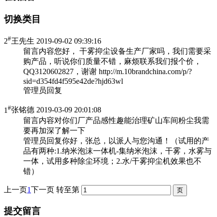
切换类目
#
2
王先生
2019-09-02 09:39:16
留言内容
您好， 干雾抑尘设备生产厂家吗，我们需要采
购产品，听说你们质量不错，麻烦联系我们报个价，
QQ3120602827，谢谢 http://m.10brandchina.com/p/?
sid=d354fd4f595e42de?hjd63wl
管理员回复
#
1
张铭德
2019-03-09 20:01:08
留言内容
对你们厂产品感性趣能治理矿山车间粉尘我需
要再加深了解一下
管理员回复
你好，张总，以派人与您沟通！（试用的产
品有两种:1.纳米泡沫一体机-集纳米泡沫，干雾，水雾与
一体，试用多种除尘环境；2.水/干雾抑尘机效果也不
错）
上一页
1
下一页
转至第
提交留言