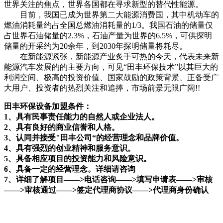
世界关注的焦点，世界各国都在寻求新型的替代性能源。
目前，我国已成为世界第二大能源消费国，其中机动车的
燃油消耗量约占全国总燃油消耗量的1/3。我国石油的储量仅
占世界石油储量的2.3%，石油产量为世界的6.5%，可供探明
储量的开采约为20余年，到2030年探明储量将耗尽。
在新能源紧张，新能源产业炙手可热的今天，代表未来新
能源汽车发展的的主要方向，可见“田丰环保技术”以其巨大的
利润空间、极高的投资价值、国家鼓励的政策背景、正备受广
大用户、投资者的热烈关注和追捧，市场前景无限广阔!!
田丰环保设备加盟条件：
1、具有民事责任能力的自然人或企业法人。
2、具有良好的商业信誉和人格。
3、认同并接受"田丰公司“的经营理念和品牌价值。
4、具有强烈的创业精神和服务意识。
5、具备相应项目的投资能力和风险意识。
6、具备一定的经营理念。详细请咨询
7、详细了解项目——>电话咨询——>填写申请表——>审核
——>审核通过——>签定代理商协议——>代理商身份确认