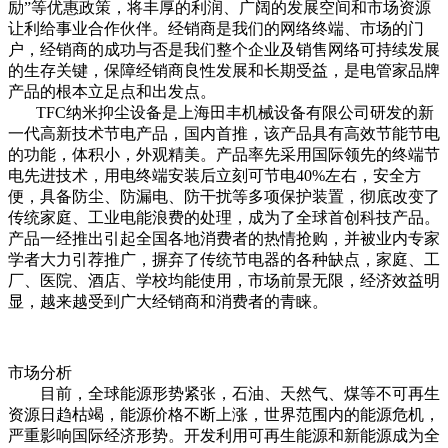
励”等优惠政策，将丰厚的利润、广阔的发展空间和市场资源
让利给事业合作伙伴。经销商是我们的网络终端、市场的门
户，经销商的成功与否是我们整个企业及销售网络可持续发展
的生存关键，保障经销商良性发展和长期受益，是电管家品牌
产品的根本立足点和出发点。
TFC纳米抑尘设备是上海田丰机械设备有限公司研发的新
一代高新技术节电产品，国内首推，该产品具有高效节能节电
的功能，体积小，外观精美。产品率先采用国际领先的终端节
电先进技术，用电终端安装后立刻可节电40%左右，安全方
便，具备防尘、防漏电、防干扰等多项保护装置，彻底改变了
传统家庭、工业电能浪费的处理，成为了全球首创科技产品。
产品一经推出引起全国各地消费者的热情抢购，并被业内专家
学者大力引荐推广，摒弃了传统节电器的各种缺点，家庭、工
厂、医院、酒店、学校均能使用，市场前景无限，经济效益明
显，越来越受到广大经销商和消费者的青睐。
市场分析
目前，全球能源形势紧张，石油、天然气、煤等不可再生
资源日趋枯竭，能源价格不断上涨，世界范围内的能源危机，
严重影响国际经济形势。开发利用可再生能源和新能源成为全