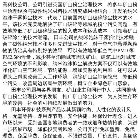
高科技公司。公司引进英国矿山粉尘治理技术，将多年矿山粉
尘治理经验与磁性纳米材料技术研究成果相结合，开发的纳米
泡沫干雾抑尘技术，代表了目前国内矿山破碎除尘技术的水
平。该技术完美地解决了矿山破碎等领域的粉尘污染问题，有
效地降低了矿山破碎除尘的投入成本和运营成本，引领着矿山
破碎除尘的技术潮流。 田丰公司的纳米泡沫干雾抑尘技术融
合了磁性纳米技术和多种先进除尘技术，对于空气中悬浮颗粒
物的防治具有特别好的效果，可以有效地降低空气中PM10和
PM2.5的含量，减少甚至消除城市周边矿山、建筑工地对城市
空气环境的不利影响。纳米泡沫抑尘解决方案不仅可以有效地
净化矿山空气环境，节约能源，增加资源的利用率，还可以从
源头上帮助改善工人工作环境，消除矿山尘肺病隐患，降低粉
尘污染，改善周边居民生活环境，树立企业绿色矿山形象。
田丰公司愿与各界朋友、矿山业主和同行中人，共同推动
矿山粉尘治理技术的发展，推广矿山除尘技术，为人类生存环
境的改善，社会的可持续发展做出的努力。
田丰环保科技系列产品以其新颖时尚、人性化的设计风
格，无需等待，即用即节电，安全快捷，环保设计理念，进入
市场以来，受到全国各地消费者的一致欢迎和热情抢购。为进
一步拓展市场，降低投资者风险，公司实行“免加盟费、免代
理费、免品牌费、免保证金、不限进货量、厂价直销、高额奖