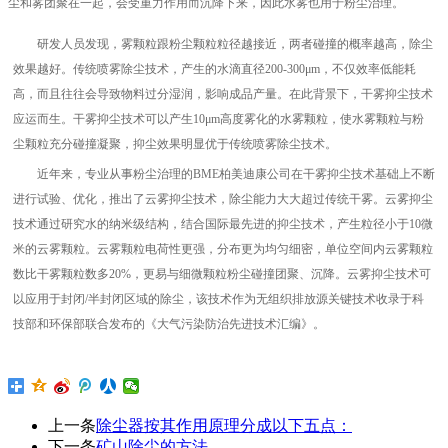
尘和雾团聚在一起，会受重力作用而沉降下来，因此水雾也用于粉尘治理。
研发人员发现，雾颗粒跟粉尘颗粒粒径越接近，两者碰撞的概率越高，除尘
效果越好。传统喷雾除尘技术，产生的水滴直径200-300μm，不仅效率低能耗
高，而且往往会导致物料过分湿润，影响成品产量。在此背景下，干雾抑尘技术
应运而生。干雾抑尘技术可以产生10μm高度雾化的水雾颗粒，使水雾颗粒与粉
尘颗粒充分碰撞凝聚，抑尘效果明显优于传统喷雾除尘技术。
近年来，专业从事粉尘治理的BME柏美迪康公司在干雾抑尘技术基础上不断
进行试验、优化，推出了云雾抑尘技术，除尘能力大大超过传统干雾。云雾抑尘
技术通过研究水的纳米级结构，结合国际最先进的抑尘技术，产生粒径小于10微
米的云雾颗粒。云雾颗粒电荷性更强，分布更为均匀细密，单位空间内云雾颗粒
数比干雾颗粒数多20%，更易与细微颗粒粉尘碰撞团聚、沉降。云雾抑尘技术可
以应用于封闭/半封闭区域的除尘，该技术作为无组织排放源关键技术收录于科
技部和环保部联合发布的《大气污染防治先进技术汇编》。
上一条
除尘器按其作用原理分成以下五点：
下一条
矿山除尘的方法